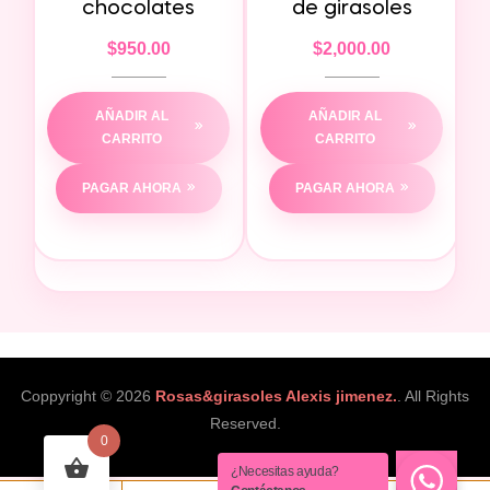
chocolates
de girasoles
$
950.00
$
2,000.00
AÑADIR AL
AÑADIR AL
CARRITO
CARRITO
PAGAR AHORA
PAGAR AHORA
Coppyright © 2026
Rosas&girasoles Alexis jimenez.
. All Rights
Reserved.
0
¿Necesitas ayuda?