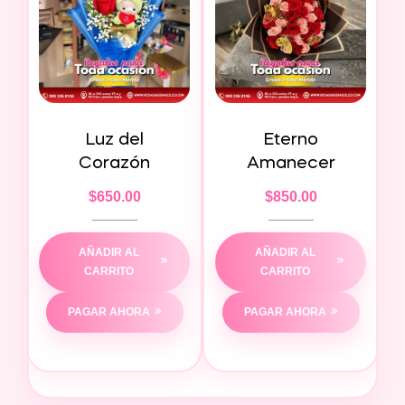
Luz del
Eterno
Corazón
Amanecer
$
650.00
$
850.00
AÑADIR AL
AÑADIR AL
CARRITO
CARRITO
PAGAR AHORA
PAGAR AHORA