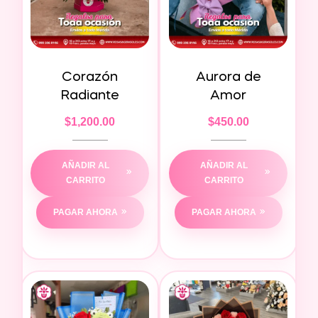
Corazón
Aurora de
Radiante
Amor
$
1,200.00
$
450.00
AÑADIR AL
AÑADIR AL
CARRITO
CARRITO
PAGAR AHORA
PAGAR AHORA