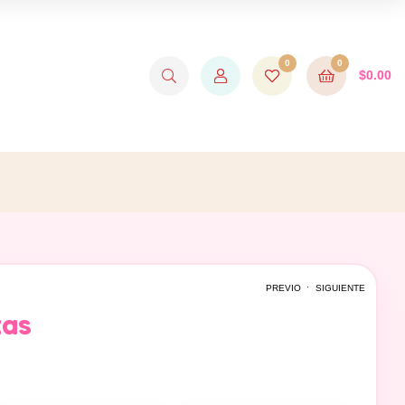
0
0
$
0.00
.
PREVIO
SIGUIENTE
tas
$
450.00
$
450.00