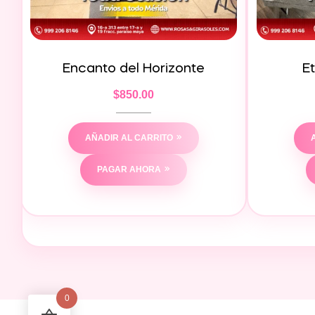
Encanto del Horizonte
E
$
850.00
AÑADIR AL CARRITO
PAGAR AHORA
0