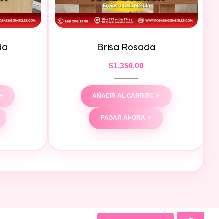
da
Brisa Rosada
$
1,350.00
AÑADIR AL CARRITO
PAGAR AHORA