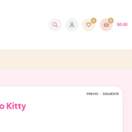
0
0
$
0.00
.
PREVIO
SIGUIENTE
o Kitty
$
450.00
$
2,300.00