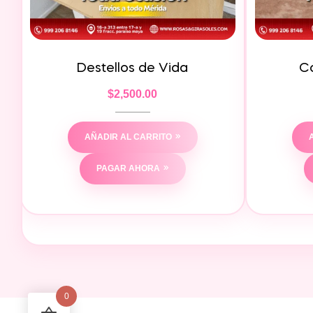
Destellos de Vida
C
$
2,500.00
AÑADIR AL CARRITO
PAGAR AHORA
0