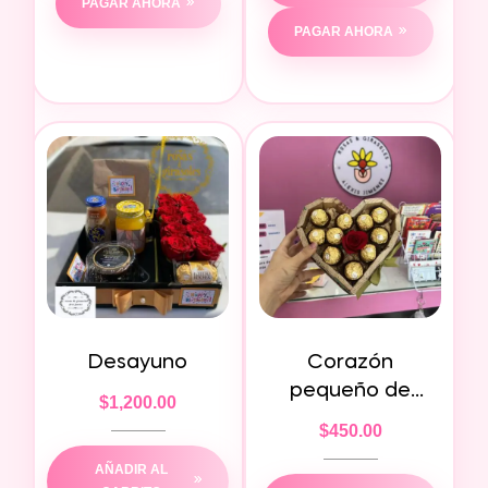
PAGAR AHORA
PAGAR AHORA
Desayuno
Corazón
pequeño de
$
1,200.00
chocolates
$
450.00
AÑADIR AL