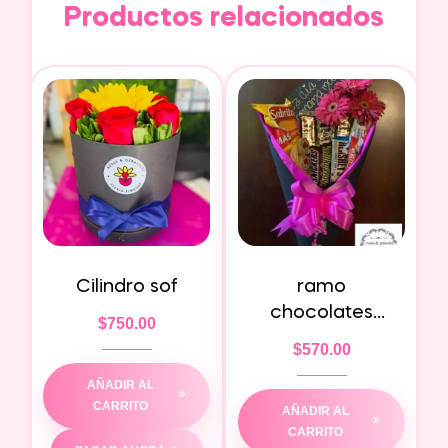
Productos relacionados
Cilindro sof
ramo
chocolates
$
750.00
gerberas
$
570.00
AÑADIR AL
CARRITO
AÑADIR AL
CARRITO