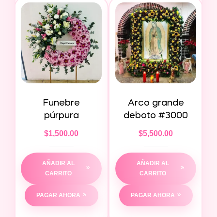
Funebre
Arco grande
púrpura
deboto #3000
$
1,500.00
$
5,500.00
AÑADIR AL
AÑADIR AL
CARRITO
CARRITO
PAGAR AHORA
PAGAR AHORA