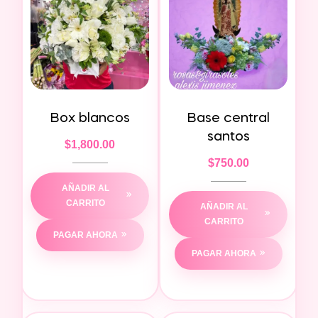
Box blancos
Base central
santos
$
1,800.00
$
750.00
AÑADIR AL
CARRITO
AÑADIR AL
CARRITO
PAGAR AHORA
PAGAR AHORA