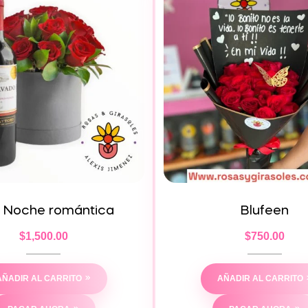
. Noche romántica
Blufeen
$
1,500.00
$
750.00
AÑADIR AL CARRITO
AÑADIR AL CARRITO