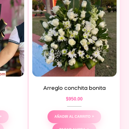
Arreglo conchita bonita
$
950.00
AÑADIR AL CARRITO