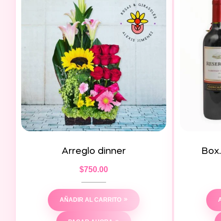
Arreglo dinner
Box
$
750.00
AÑADIR AL CARRITO