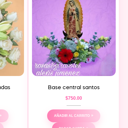
sadas
Base central santos
$
750.00
AÑADIR AL CARRITO