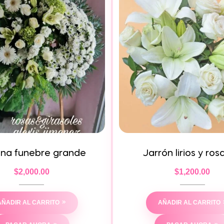
na funebre grande
Jarrón lirios y ro
$
2,000.00
$
1,200.00
AÑADIR AL CARRITO
AÑADIR AL CARRITO