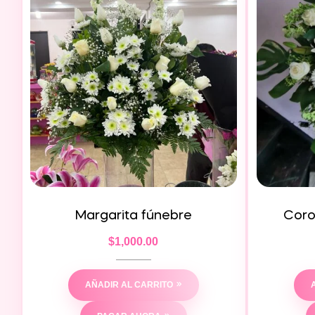
Margarita fúnebre
Coro
$
1,000.00
AÑADIR AL CARRITO