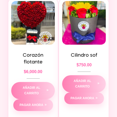
Corazón
Cilindro sof
flotante
$
750.00
$
6,000.00
AÑADIR AL
CARRITO
AÑADIR AL
CARRITO
PAGAR AHORA
PAGAR AHORA