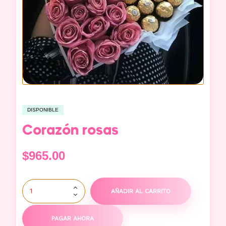
DISPONIBLE
Corazón rosas
$
965.00
AÑADIR AL CARRITO
PAGAR AHORA