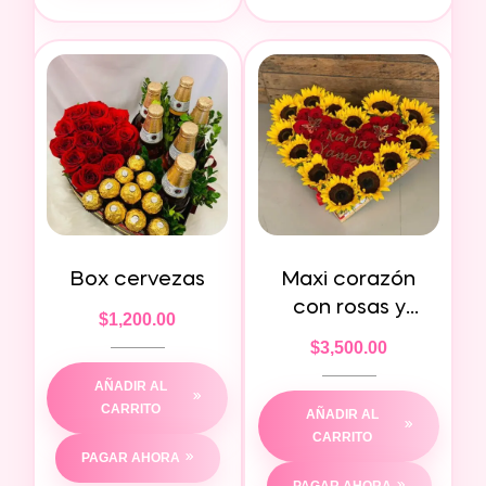
Box cervezas
Maxi corazón
con rosas y
$
1,200.00
girasoles
$
3,500.00
AÑADIR AL
CARRITO
AÑADIR AL
CARRITO
PAGAR AHORA
PAGAR AHORA