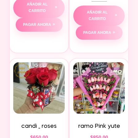
AÑADIR AL
CARRITO
AÑADIR AL
CARRITO
PAGAR AHORA
PAGAR AHORA
candi _ roses
ramo Pink yute
$
650.00
$
850.00