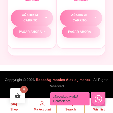
AÑADIR AL
AÑADIR AL
CARRITO
CARRITO
PAGAR AHORA
PAGAR AHORA
Coppyright © 2026
Rosas&girasoles Alexis jimenez.
. All Rights
Reserved.
0
¿Necesitas ayuda?
Contáctanos
0
Shop
My Account
Search
Wishlist