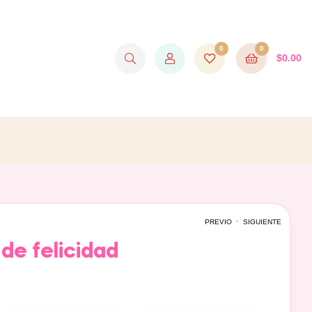
0
0
$
0.00
.
PREVIO
SIGUIENTE
de felicidad
$
$
980.00
550.00