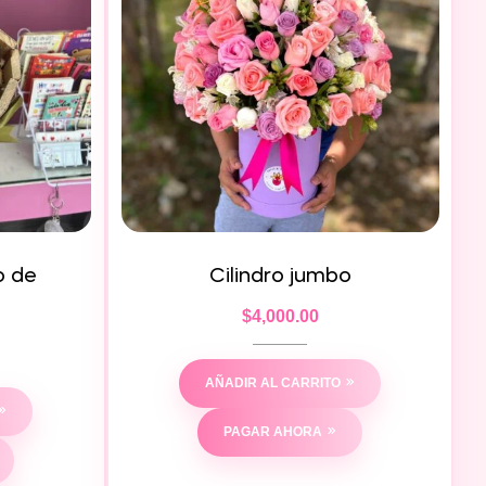
o de
Cilindro jumbo
$
4,000.00
AÑADIR AL CARRITO
PAGAR AHORA