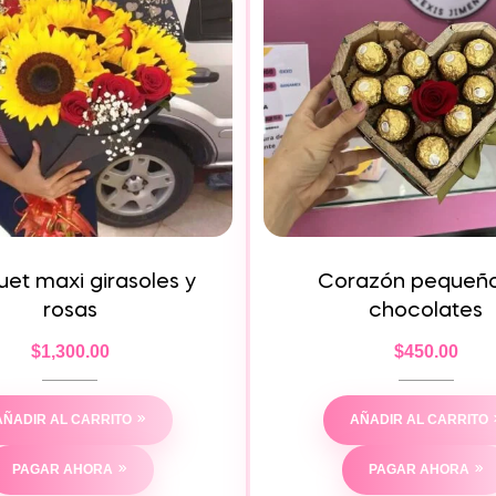
et maxi girasoles y
Corazón pequeñ
rosas
chocolates
$
1,300.00
$
450.00
AÑADIR AL CARRITO
AÑADIR AL CARRITO
PAGAR AHORA
PAGAR AHORA