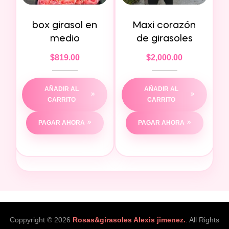
box girasol en
Maxi corazón
medio
de girasoles
$
819.00
$
2,000.00
AÑADIR AL
AÑADIR AL
CARRITO
CARRITO
PAGAR AHORA
PAGAR AHORA
Coppyright © 2026
Rosas&girasoles Alexis jimenez.
. All Rights