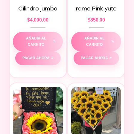
Cilindro jumbo
ramo Pink yute
$
4,000.00
$
850.00
AÑADIR AL
AÑADIR AL
CARRITO
CARRITO
PAGAR AHORA
PAGAR AHORA